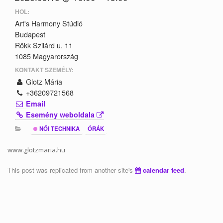
HOL:
Art's Harmony Stúdió
Budapest
Rökk Szilárd u. 11
1085 Magyarország
KONTAKT SZEMÉLY:
Glotz Mária
+36209721568
Email
Esemény weboldala
NŐI TECHNIKA
ÓRÁK
www.glotzmaria.hu
This post was replicated from another site's
calendar feed
.