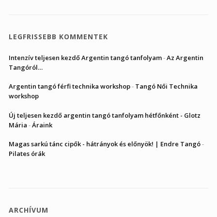
LEGFRISSEBB KOMMENTEK
Intenzív teljesen kezdő Argentin tangó tanfolyam
-
Az Argentin
Tangóról…
Argentin tangó férfi technika workshop
-
Tangó Női Technika
workshop
Új teljesen kezdő argentin tangó tanfolyam hétfőnként - Glotz
Mária
-
Áraink
Magas sarkú tánc cipők - hátrányok és előnyök! | Endre Tangó
-
Pilates órák
ARCHÍVUM