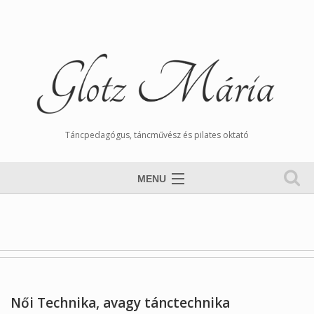
Táncpedagógus, táncművész és pilates oktató
MENU
Nyitólap
Magamról
Órarend
Tangós Hírek
Női Technika, avagy tánctechnika
Munkáim