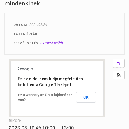
mindenkinek
Tanfolyamok
Helyszínek
2024.02.24
DÁTUM
Kapcsolat
-
KATEGÓRIÁK
0 Hozzászólás
Linkek
BESZÉLGETÉS
Ez az oldal nem tudja megfelelően
betölteni a Google Térképet.
Ez a webhely az Ön tulajdonában
OK
van?
MIKOR:
2026.05.16 @ 10:00 – 13:00