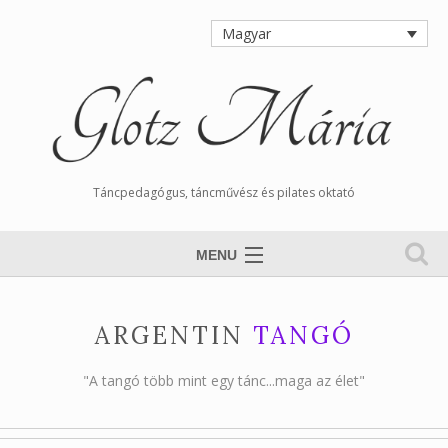
Magyar
Táncpedagógus, táncművész és pilates oktató
MENU
Nyitólap
ARGENTIN
TANGÓ
Magamról
Órarend
"A tangó több mint egy tánc...maga az élet"
Tangós Hírek
Munkáim