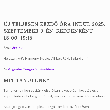
Tanfolyamok
Helyszínek
ÚJ TELJESEN KEZDŐ ÓRA INDUL 2025.
Kapcsolat
SZEPTEMBER 9-ÉN, KEDDENKÉNT
Linkek
18:00-19:15
Árak:
Áraink
Helyszín: Art’s Harmony Studió, VIII. ker. Rökk Szilárd u. 11.
Az
Argentin Tangóról bővebben itt .
MIT TANULUNK?
Tanfolyamainkon segítünk elsajátítani a vezetés – követés és a
kapcsolódás lehetséges módjait, ami az improvizációs táncok alapja.
A tangó egy olyan komplett mozgás, amiben az érintésen,