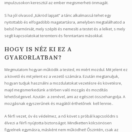
impulzusokon keresztül az ember megismerheti önmagát.
S ha jól olvasod „tükröd lapjait” a tánc alkalmassá tehet egy
nyitottabb és elfogadóbb magatartásra, amelyben megtalálhatod a
belső harmóniát, mely szépíti és nemesíti a testet és a lelket, s mely
segít kapcsolatokat teremteni és fenntartani másokkal.
HOGY IS NÉZ KI EZ A
GYAKORLATBAN?
Megmutatom hogyan működik a tested, mi miért mozdul. Mit jelent ez
a követő és mit jelent ez a vezető számára. Ezután megtanuljuk,
hogyan tudjuk használni a mozdulatokat vezetésre és követésre,
majd megismerkedünk a térben való mozgás és mozdítás
lehetőségeivel. Azután a zenével, ami az egészet összehangolja. A
mozgásnak egyszerűnek és magától érthetőnek kell lennie..
A férfi vezet, óv és védelmez, a nő követ s próbál kapcsolódni s
élvezi a férfi nyújtotta biztonságot. Mindketten kölcsönösen
figyelnek egymásra, másként nem működhet! Őszintén, csak az