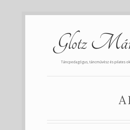
Táncpedagógus, táncművész és pilates ok
A