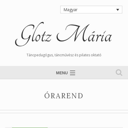
Magyar
Táncpedagógus, táncművész és pilates oktató
MENU
Nyitólap
ÓRAREND
Magamról
Órarend
Tangós Hírek
Munkáim