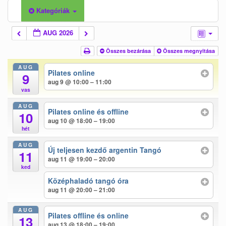
Kategóriák
Tanfolyamok
AUG 2026
Helyszínek
Összes bezárása
Összes megnyitása
Kapcsolat
AUG
Pilates online
9
Linkek
aug 9 @ 10:00 – 11:00
vas
AUG
Pilates online és offline
10
aug 10 @ 18:00 – 19:00
hét
AUG
Új teljesen kezdő argentin Tangó
11
aug 11 @ 19:00 – 20:00
ked
Középhaladó tangó óra
aug 11 @ 20:00 – 21:00
AUG
Pilates offline és online
13
aug 13 @ 18:00 – 19:00