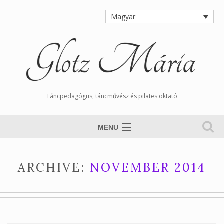
Magyar
Táncpedagógus, táncművész és pilates oktató
MENU
Nyitólap
ARCHIVE:
NOVEMBER 2014
Magamról
Órarend
Tangós Hírek
Munkáim