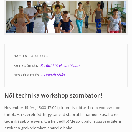
Tanfolyamok
Helyszínek
Kapcsolat
Linkek
2014.11.08
DÁTUM
Korábbi hírek, archívum
KATEGÓRIÁK
0 Hozzászólás
BESZÉLGETÉS
Női technika workshop szombaton!
November 15-én , 15:00-17:00-ig Intenzív női technika workshopot
tartok. Ha szeretnéd, hogy táncod stabilabb, harmonikusabb és
technikásabb legyen, itt a helyed!! :-) Megpróbálom összegyűjteni
azokat a gyakorlatokat, amivel a boka ...