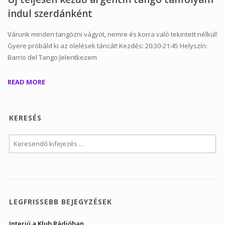
indul szerdánként
Várunk minden tangózni vágyót, nemre és korra való tekintett nélkül!
Gyere próbáld ki az ölelések táncát! Kezdés: 20:30-21:45 Helyszín:
Barrio del Tango Jelentkezem
READ MORE
KERESÉS
LEGFRISSEBB BEJEGYZÉSEK
Interjú a Klub Rádióban