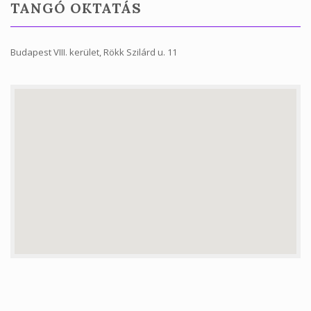
TANGÓ OKTATÁS
Tanfolyamok
Helyszínek
Budapest VIII. kerület, Rökk Szilárd u. 11
Kapcsolat
Linkek