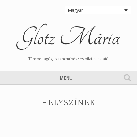
Magyar
Táncpedagógus, táncművész és pilates oktató
MENU
Nyitólap
HELYSZÍNEK
Magamról
Órarend
Tangós Hírek
Munkáim