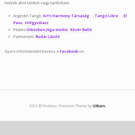
Helyek ahol tanítok vagy tanítottam:
Tanfolyamok
Argentin Tangó:
Art’s Harmony Társaság
,
Tango Libre
,
El
Helyszínek
Paso
,
Hölgyválasz
Pilates:
Útközben Jóga stúdió
,
Kézér Ballé
Kapcsolat
Partnereim:
Budai László
Linkek
Gyors információért kövess a
Facebook
-on.
2013 © Fineliner. Premium Theme by
UXbarn
.