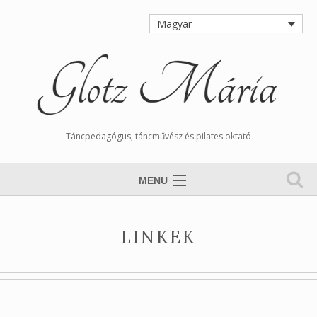
Magyar
Táncpedagógus, táncművész és pilates oktató
MENU
Nyitólap
LINKEK
Magamról
Órarend
Tangós Hírek
Munkáim