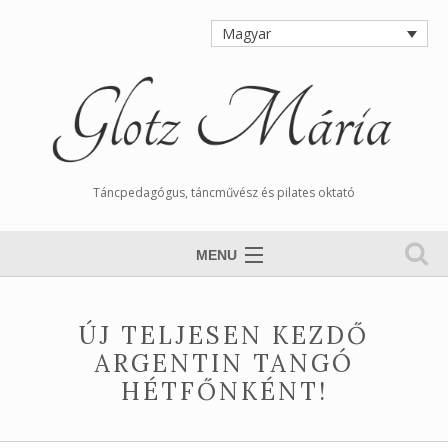
Magyar
Táncpedagógus, táncművész és pilates oktató
MENU
Nyitólap
ÚJ TELJESEN KEZDŐ
Magamról
ARGENTIN TANGÓ
Órarend
HÉTFŐNKÉNT!
Tangós Hírek
Munkáim