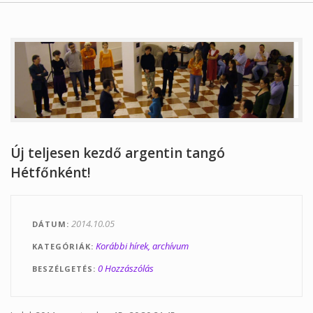
Tanfolyamok
Helyszínek
Kapcsolat
Linkek
Új teljesen kezdő argentin tangó
Hétfőnként!
2014.10.05
DÁTUM
Korábbi hírek, archívum
KATEGÓRIÁK
0 Hozzászólás
BESZÉLGETÉS