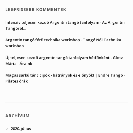
LEGFRISSEBB KOMMENTEK
Intenzív teljesen kezdő Argentin tangó tanfolyam
-
Az Argentin
Tangóról…
Argentin tangó férfi technika workshop
-
Tangó Női Technika
workshop
Új teljesen kezdő argentin tangó tanfolyam hétfőnként - Glotz
Mária
-
Áraink
Magas sarkú tánc cipők - hátrányok és előnyök! | Endre Tangó
-
Pilates órák
ARCHÍVUM
2020. július