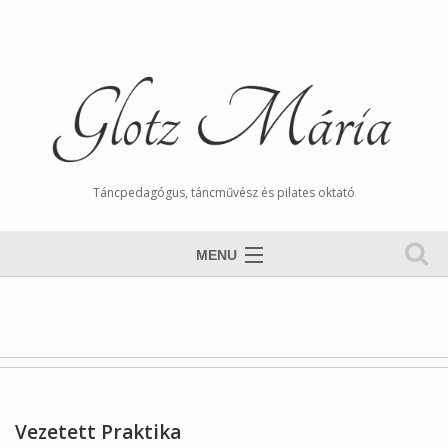
Táncpedagógus, táncművész és pilates oktató
MENU
Nyitólap
Magamról
Órarend
Tangós Hírek
Vezetett Praktika
Munkáim