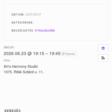
Tanfolyamok
2025.09.01
DÁTUM
Helyszínek
-
KATEGÓRIÁK
Kapcsolat
0 Hozzászólás
BESZÉLGETÉS
Linkek
MIKOR:
2026.06.23 @ 19:15 – 19:45
Repeats
HOL:
Art's Harmony Studió
1075. Rökk Szilárd u. 11.
KERESÉS