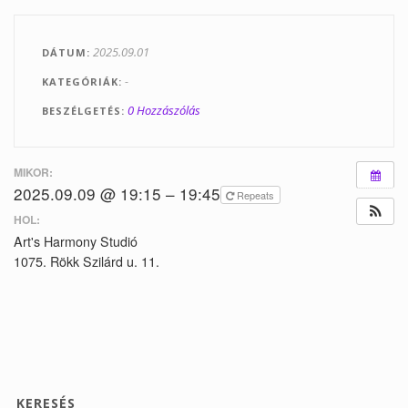
Tanfolyamok
2025.09.01
DÁTUM
Helyszínek
-
KATEGÓRIÁK
Kapcsolat
0 Hozzászólás
BESZÉLGETÉS
Linkek
MIKOR:
2025.09.09 @ 19:15 – 19:45
Repeats
HOL:
Art's Harmony Studió
1075. Rökk Szilárd u. 11.
KERESÉS