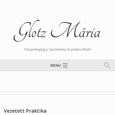
Táncpedagógus, táncművész és pilates oktató
MENU
Nyitólap
Magamról
Órarend
Tangós Hírek
Vezetett Praktika
Munkáim