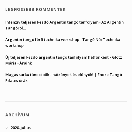
LEGFRISSEBB KOMMENTEK
Intenzív teljesen kezdő Argentin tangó tanfolyam
-
Az Argentin
Tangóról…
Argentin tangó férfi technika workshop
-
Tangó Női Technika
workshop
Új teljesen kezdő argentin tangó tanfolyam hétfőnként - Glotz
Mária
-
Áraink
Magas sarkú tánc cipők - hátrányok és előnyök! | Endre Tangó
-
Pilates órák
ARCHÍVUM
2020. július