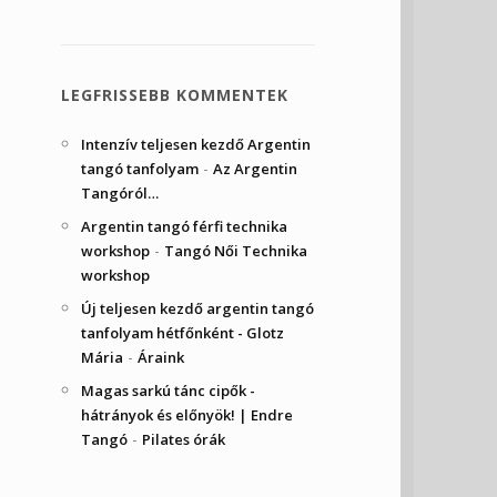
LEGFRISSEBB KOMMENTEK
Intenzív teljesen kezdő Argentin
-
tangó tanfolyam
Az Argentin
Tangóról…
Argentin tangó férfi technika
-
workshop
Tangó Női Technika
workshop
Új teljesen kezdő argentin tangó
tanfolyam hétfőnként - Glotz
-
Mária
Áraink
Magas sarkú tánc cipők -
hátrányok és előnyök! | Endre
-
Tangó
Pilates órák