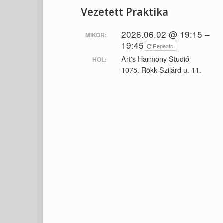
Vezetett Praktika
2026.06.02 @ 19:15 –
MIKOR:
19:45
Repeats
Art's Harmony Studió
HOL:
1075. Rökk Szilárd u. 11.