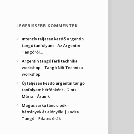
LEGFRISSEBB KOMMENTEK
Intenzív teljesen kezdő Argentin
-
tangó tanfolyam
Az Argentin
Tangóról…
Argentin tangó férfi technika
-
workshop
Tangó Női Technika
workshop
Új teljesen kezdő argentin tangó
tanfolyam hétfőnként - Glotz
-
Mária
Áraink
Magas sarkú tánc cipők -
hátrányok és előnyök! | Endre
-
Tangó
Pilates órák