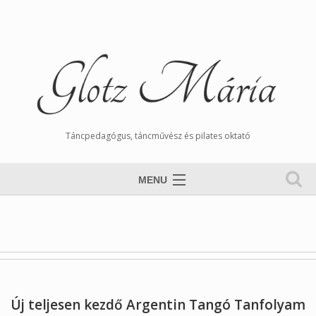
Táncpedagógus, táncművész és pilates oktató
MENU
Nyitólap
Magamról
Órarend
Tangós Hírek
Új teljesen kezdő Argentin Tangó Tanfolyam
Munkáim