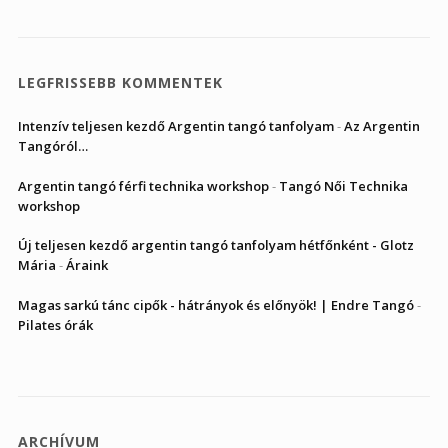
LEGFRISSEBB KOMMENTEK
Intenzív teljesen kezdő Argentin tangó tanfolyam
-
Az Argentin
Tangóról…
Argentin tangó férfi technika workshop
-
Tangó Női Technika
workshop
Új teljesen kezdő argentin tangó tanfolyam hétfőnként - Glotz
Mária
-
Áraink
Magas sarkú tánc cipők - hátrányok és előnyök! | Endre Tangó
-
Pilates órák
ARCHÍVUM