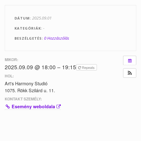
Tanfolyamok
2025.09.01
DÁTUM
Helyszínek
-
KATEGÓRIÁK
Kapcsolat
0 Hozzászólás
BESZÉLGETÉS
Linkek
MIKOR:
2025.09.09 @ 18:00 – 19:15
Repeats
HOL:
Art's Harmony Studió
1075. Rökk Szilárd u. 11.
KONTAKT SZEMÉLY:
Esemény weboldala