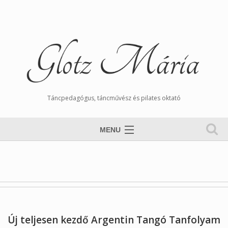
Táncpedagógus, táncművész és pilates oktató
MENU
Nyitólap
Magamról
Órarend
Tangós Hírek
Új teljesen kezdő Argentin Tangó Tanfolyam
Munkáim