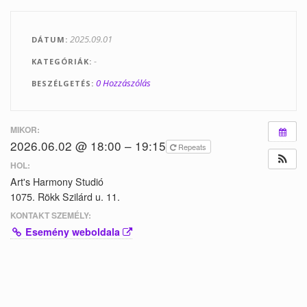
Tanfolyamok
2025.09.01
DÁTUM
Helyszínek
-
KATEGÓRIÁK
Kapcsolat
0 Hozzászólás
BESZÉLGETÉS
Linkek
MIKOR:
2026.06.02 @ 18:00 – 19:15
Repeats
HOL:
Art's Harmony Studió
1075. Rökk Szilárd u. 11.
KONTAKT SZEMÉLY:
Esemény weboldala