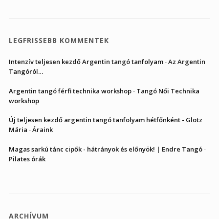
LEGFRISSEBB KOMMENTEK
Intenzív teljesen kezdő Argentin tangó tanfolyam
-
Az Argentin
Tangóról…
Argentin tangó férfi technika workshop
-
Tangó Női Technika
workshop
Új teljesen kezdő argentin tangó tanfolyam hétfőnként - Glotz
Mária
-
Áraink
Magas sarkú tánc cipők - hátrányok és előnyök! | Endre Tangó
-
Pilates órák
ARCHÍVUM