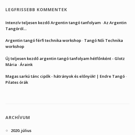
LEGFRISSEBB KOMMENTEK
Intenzív teljesen kezdő Argentin tangó tanfolyam
-
Az Argentin
Tangóról…
Argentin tangó férfi technika workshop
-
Tangó Női Technika
workshop
Új teljesen kezdő argentin tangó tanfolyam hétfőnként - Glotz
Mária
-
Áraink
Magas sarkú tánc cipők - hátrányok és előnyök! | Endre Tangó
-
Pilates órák
ARCHÍVUM
2020. július