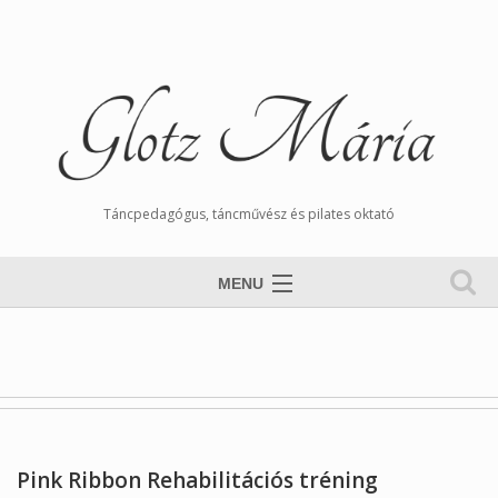
Táncpedagógus, táncművész és pilates oktató
MENU
Nyitólap
Magamról
Órarend
Tangós Hírek
Pink Ribbon Rehabilitációs tréning
Munkáim