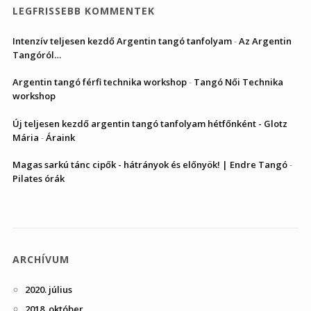
LEGFRISSEBB KOMMENTEK
Intenzív teljesen kezdő Argentin tangó tanfolyam
-
Az Argentin
Tangóról…
Argentin tangó férfi technika workshop
-
Tangó Női Technika
workshop
Új teljesen kezdő argentin tangó tanfolyam hétfőnként - Glotz
Mária
-
Áraink
Magas sarkú tánc cipők - hátrányok és előnyök! | Endre Tangó
-
Pilates órák
ARCHÍVUM
2020. július
2018. október