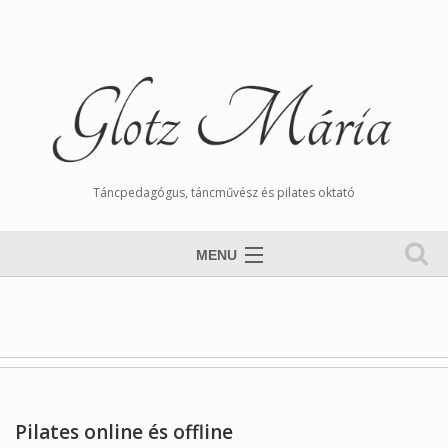
Táncpedagógus, táncművész és pilates oktató
MENU
Nyitólap
Magamról
Órarend
Tangós Hírek
Pilates online és offline
Munkáim