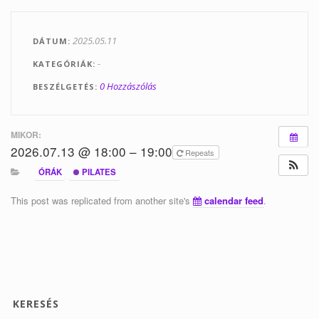
Tanfolyamok
2025.05.11
DÁTUM
Helyszínek
-
KATEGÓRIÁK
Kapcsolat
0 Hozzászólás
BESZÉLGETÉS
Linkek
MIKOR:
2026.07.13 @ 18:00 – 19:00
Repeats
ÓRÁK
PILATES
This post was replicated from another site's
calendar feed
.
KERESÉS