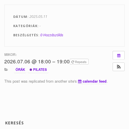
Tanfolyamok
2025.05.11
DÁTUM
Helyszínek
-
KATEGÓRIÁK
Kapcsolat
0 Hozzászólás
BESZÉLGETÉS
Linkek
MIKOR:
2026.07.06 @ 18:00 – 19:00
Repeats
ÓRÁK
PILATES
This post was replicated from another site's
calendar feed
.
KERESÉS