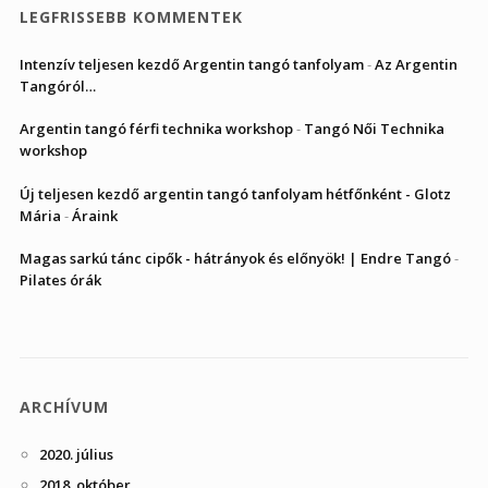
LEGFRISSEBB KOMMENTEK
Intenzív teljesen kezdő Argentin tangó tanfolyam
-
Az Argentin
Tangóról…
Argentin tangó férfi technika workshop
-
Tangó Női Technika
workshop
Új teljesen kezdő argentin tangó tanfolyam hétfőnként - Glotz
Mária
-
Áraink
Magas sarkú tánc cipők - hátrányok és előnyök! | Endre Tangó
-
Pilates órák
ARCHÍVUM
2020. július
2018. október