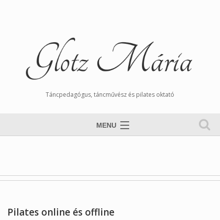
Táncpedagógus, táncművész és pilates oktató
MENU
Nyitólap
Magamról
Órarend
Tangós Hírek
Pilates online és offline
Munkáim