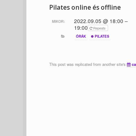
Pilates online és offline
2022.09.05 @ 18:00 –
MIKOR:
19:00
Repeats
ÓRÁK
PILATES
This post was replicated from another site's
ca