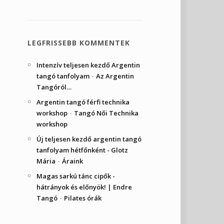
LEGFRISSEBB KOMMENTEK
Intenzív teljesen kezdő Argentin
-
tangó tanfolyam
Az Argentin
Tangóról…
Argentin tangó férfi technika
-
workshop
Tangó Női Technika
workshop
Új teljesen kezdő argentin tangó
tanfolyam hétfőnként - Glotz
-
Mária
Áraink
Magas sarkú tánc cipők -
hátrányok és előnyök! | Endre
-
Tangó
Pilates órák