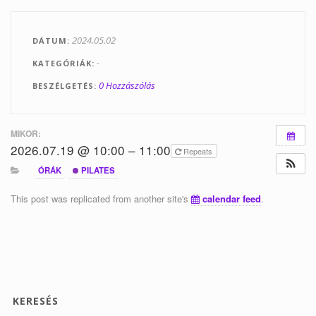
Tanfolyamok
2024.05.02
DÁTUM
Helyszínek
-
KATEGÓRIÁK
Kapcsolat
0 Hozzászólás
BESZÉLGETÉS
Linkek
MIKOR:
2026.07.19 @ 10:00 – 11:00
Repeats
ÓRÁK
PILATES
This post was replicated from another site's
calendar feed
.
KERESÉS