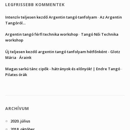
LEGFRISSEBB KOMMENTEK
Intenzív teljesen kezdő Argentin tangó tanfolyam
-
Az Argentin
Tangóról…
Argentin tangó férfi technika workshop
-
Tangó Női Technika
workshop
Új teljesen kezdő argentin tangó tanfolyam hétfőnként - Glotz
Mária
-
Áraink
Magas sarkú tánc cipők - hátrányok és előnyök! | Endre Tangó
-
Pilates órák
ARCHÍVUM
2020. július
2018. október