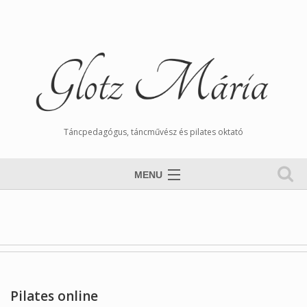
Táncpedagógus, táncművész és pilates oktató
MENU
Nyitólap
Magamról
Órarend
Tangós Hírek
Pilates online
Munkáim