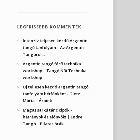
LEGFRISSEBB KOMMENTEK
Intenzív teljesen kezdő Argentin
-
tangó tanfolyam
Az Argentin
Tangóról…
Argentin tangó férfi technika
-
workshop
Tangó Női Technika
workshop
Új teljesen kezdő argentin tangó
tanfolyam hétfőnként - Glotz
-
Mária
Áraink
Magas sarkú tánc cipők -
hátrányok és előnyök! | Endre
-
Tangó
Pilates órák