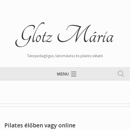
Táncpedagógus, táncművész és pilates oktató
MENU
Nyitólap
Magamról
Órarend
Tangós Hírek
Pilates élőben vagy online
Munkáim