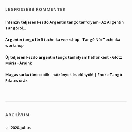
LEGFRISSEBB KOMMENTEK
Intenzív teljesen kezdő Argentin tangó tanfolyam
-
Az Argentin
Tangóról…
Argentin tangó férfi technika workshop
-
Tangó Női Technika
workshop
Új teljesen kezdő argentin tangó tanfolyam hétfőnként - Glotz
Mária
-
Áraink
Magas sarkú tánc cipők - hátrányok és előnyök! | Endre Tangó
-
Pilates órák
ARCHÍVUM
2020. július