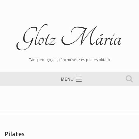
Táncpedagógus, táncművész és pilates oktató
MENU
Nyitólap
Magamról
Órarend
Tangós Hírek
Pilates
Munkáim