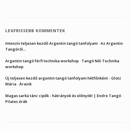
LEGFRISSEBB KOMMENTEK
Intenzív teljesen kezdő Argentin tangó tanfolyam
-
Az Argentin
Tangóról…
Argentin tangó férfi technika workshop
-
Tangó Női Technika
workshop
Új teljesen kezdő argentin tangó tanfolyam hétfőnként - Glotz
Mária
-
Áraink
Magas sarkú tánc cipők - hátrányok és előnyök! | Endre Tangó
-
Pilates órák