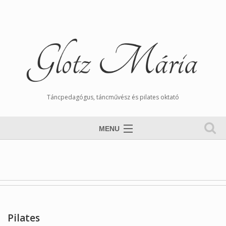
Táncpedagógus, táncművész és pilates oktató
MENU
Nyitólap
Magamról
Órarend
Tangós Hírek
Pilates
Munkáim