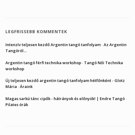
LEGFRISSEBB KOMMENTEK
Intenzív teljesen kezdő Argentin tangó tanfolyam
-
Az Argentin
Tangóról…
Argentin tangó férfi technika workshop
-
Tangó Női Technika
workshop
Új teljesen kezdő argentin tangó tanfolyam hétfőnként - Glotz
Mária
-
Áraink
Magas sarkú tánc cipők - hátrányok és előnyök! | Endre Tangó
-
Pilates órák