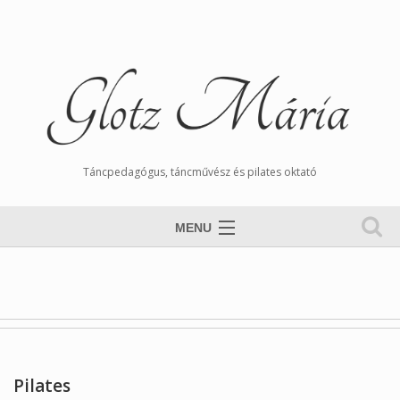
Táncpedagógus, táncművész és pilates oktató
MENU
Nyitólap
Magamról
Órarend
Tangós Hírek
Pilates
Munkáim