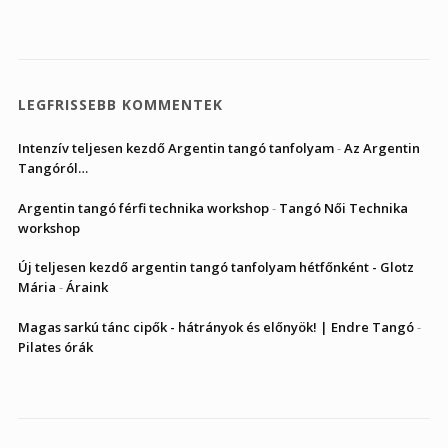
LEGFRISSEBB KOMMENTEK
Intenzív teljesen kezdő Argentin tangó tanfolyam
-
Az Argentin
Tangóról…
Argentin tangó férfi technika workshop
-
Tangó Női Technika
workshop
Új teljesen kezdő argentin tangó tanfolyam hétfőnként - Glotz
Mária
-
Áraink
Magas sarkú tánc cipők - hátrányok és előnyök! | Endre Tangó
-
Pilates órák