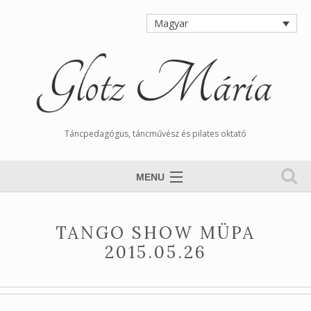
Magyar
Táncpedagógus, táncművész és pilates oktató
MENU
Nyitólap
TANGO SHOW MÜPA
Magamról
2015.05.26
Órarend
Tangós Hírek
Munkáim