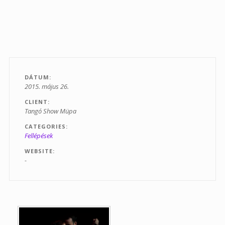
Tanfolyamok
Helyszínek
Kapcsolat
Linkek
DÁTUM
2015. május 26.
CLIENT
Tangó Show Müpa
CATEGORIES
Fellépések
WEBSITE
-