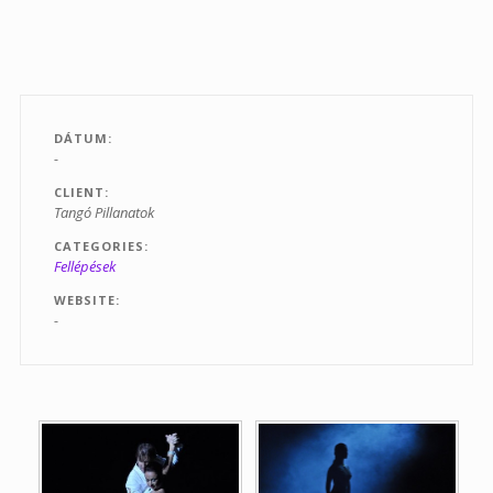
Tanfolyamok
Helyszínek
Kapcsolat
DÁTUM
-
Linkek
CLIENT
Tangó Pillanatok
CATEGORIES
Fellépések
WEBSITE
-