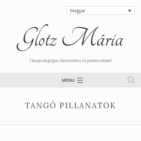
Magyar
Táncpedagógus, táncművész és pilates oktató
MENU
Nyitólap
TANGÓ PILLANATOK
Magamról
Órarend
Tangós Hírek
Munkáim