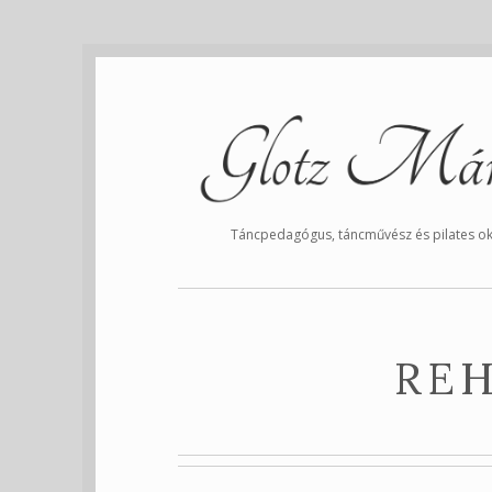
Táncpedagógus, táncművész és pilates ok
REH