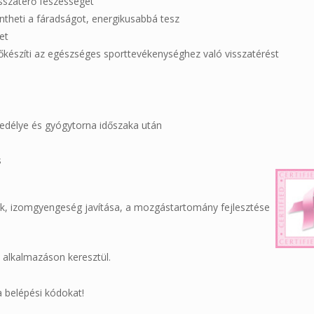
visszatérő feszességét
ntheti a fáradságot, energikusabbá tesz
get
lőkészíti az egészséges sporttevékenységhez való visszatérést
edélye és gyógytorna időszaka után
s
ek, izomgyengeség javítása, a mozgástartomány fejlesztése
m alkalmazáson keresztül.
a belépési kódokat!