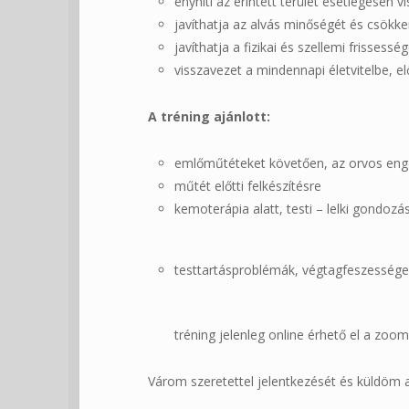
enyhíti az érintett terület esetlegesen 
javíthatja az alvás minőségét és csökke
javíthatja a fizikai és szellemi frissessé
visszavezet a mindennapi életvitelbe, e
A tréning ajánlott:
emlőműtéteket követően, az orvos eng
műtét előtti felkészítésre
kemoterápia alatt, testi – lelki gondozá
testtartásproblémák, végtagfeszesség
tréning jelenleg online érhető el a zoo
Várom szeretettel jelentkezését és küldöm 