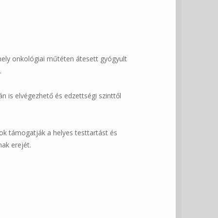
ely onkológiai műtéten átesett gyógyult
.
 is elvégezhető és edzettségi szinttől
k támogatják a helyes testtartást és
nak erejét.