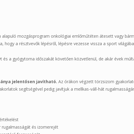
án alapuló mozgásprogram onkológiai emlőműtéten átesett vagy bárm
ja, hogy a résztvevők lépésről, lépésre vezesse vissza a sport világába
 és a gyógytorna időszakát követően közvetlenül, de akár évek múltán
nya jelentősen javítható.
Az órákon végzett törzsizom gyakorlato
yakorlatok segítségével pedig javítjuk a mellkas-váll-hát rugalmasságá
nértékelést
kar rugalmasságát és izomerejét