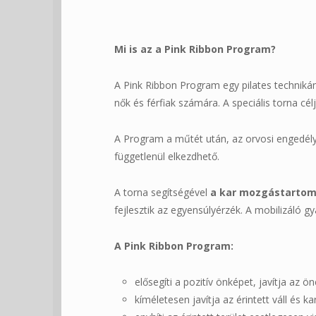
Mi is az a Pink Ribbon Program?
A Pink Ribbon Program egy pilates technik
nők és férfiak számára. A speciális torna cél
A Program a műtét után, az orvosi engedélyt
függetlenül elkezdhető.
A torna segítségével
a kar mozgástartomá
fejlesztik az egyensúlyérzék. A mobilizáló g
A Pink Ribbon Program:
elősegíti a pozitív önképet, javítja az ö
kíméletesen javítja az érintett váll és 