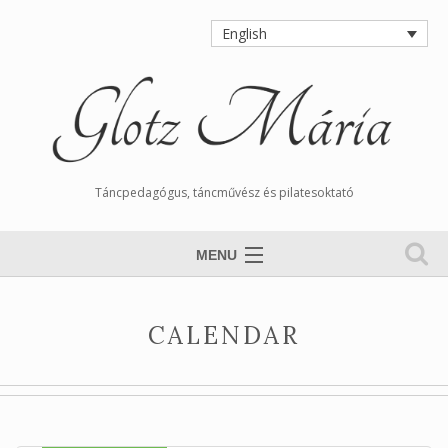
English
Táncpedagógus, táncművész és pilatesoktató
MENU
Magamról
CALENDAR
Calendar